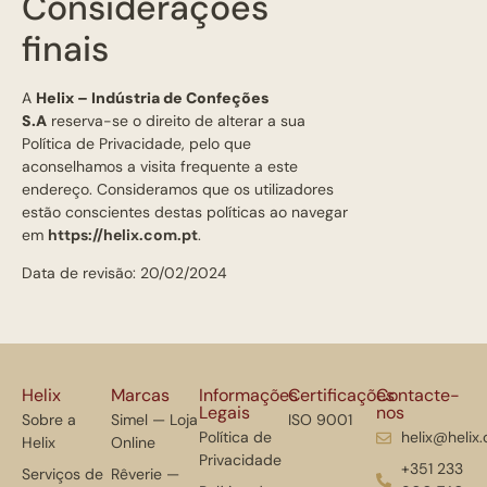
Considerações
finais
A
Helix – Indústria de Confeções
S.A
reserva-se o direito de alterar a sua
Política de Privacidade, pelo que
aconselhamos a visita frequente a este
endereço. Consideramos que os utilizadores
estão conscientes destas políticas ao navegar
em
https://helix.com.pt
.
Data de revisão: 20/02/2024
Helix
Marcas
Informações
Certificações
Contacte-
Legais
nos
Sobre a
Simel — Loja
ISO 9001
Política de
helix@helix
Helix
Online
Privacidade
+351 233
Serviços de
Rêverie —