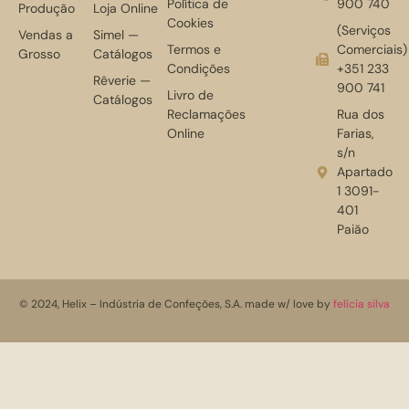
Política de
900 740
Produção
Loja Online
Cookies
(Serviços
Vendas a
Simel —
Termos e
Comerciais)
Grosso
Catálogos
Condições
+351 233
Rêverie —
900 741
Livro de
Catálogos
Reclamações
Rua dos
Online
Farias,
s/n
Apartado
1 3091-
401
Paião
© 2024, Helix – Indústria de Confeções, S.A. made w/ love by
felícia silva